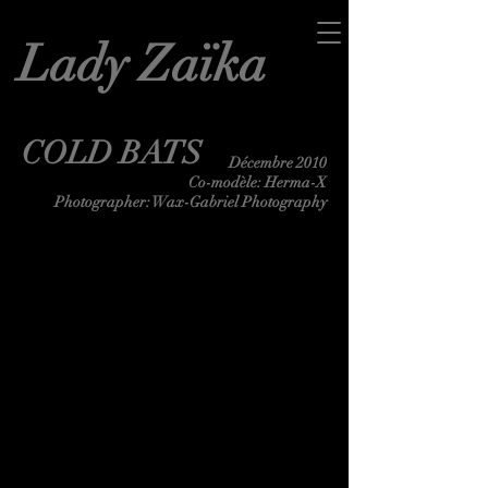
Lady Zaïka
COLD BATS
Décembre 2010
Co-modèle: Herma-X
Photographer: Wax-Gabriel Photography